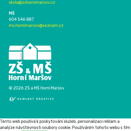
skola@zshornimarsov.cz
MŠ
604 546 887
ms.hornimarsov@seznam.cz
© 2026 ZŠ a MŠ Horní Maršov
Tento web používá k poskytování služeb, personalizaci reklam a
analýze návštěvnosti soubory cookie. Používáním tohoto webu s tím