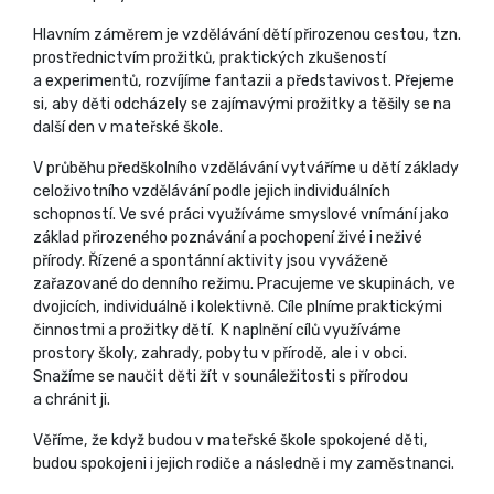
Hlavním záměrem je vzdělávání dětí přirozenou cestou, tzn.
prostřednictvím prožitků, praktických zkušeností
a experimentů, rozvíjíme fantazii a představivost. Přejeme
si, aby děti odcházely se zajímavými prožitky a těšily se na
další den v mateřské škole.
V průběhu předškolního vzdělávání vytváříme u dětí základy
celoživotního vzdělávání podle jejich individuálních
schopností. Ve své práci využíváme smyslové vnímání jako
základ přirozeného poznávání a pochopení živé i neživé
přírody. Řízené a spontánní aktivity jsou vyváženě
zařazované do denního režimu. Pracujeme ve skupinách, ve
dvojicích, individuálně i kolektivně. Cíle plníme praktickými
činnostmi a prožitky dětí. K naplnění cílů využíváme
prostory školy, zahrady, pobytu v přírodě, ale i v obci.
Snažíme se naučit děti žít v sounáležitosti s přírodou
a chránit ji.
Věříme, že když budou v mateřské škole spokojené děti,
budou spokojeni i jejich rodiče a následně i my zaměstnanci.