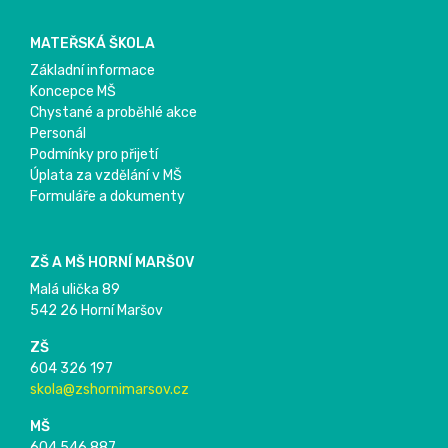
MATEŘSKÁ ŠKOLA
Základní informace
Koncepce MŠ
Chystané a proběhlé akce
Personál
Podmínky pro přijetí
Úplata za vzdělání v MŠ
Formuláře a dokumenty
ZŠ A MŠ HORNÍ MARŠOV
Malá ulička 89
542 26 Horní Maršov
ZŠ
604 326 197
skola@zshornimarsov.cz
MŠ
604 546 887