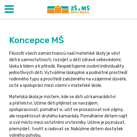
Koncepce MŠ
Filozofií všech zaměstnanců naší mateřské školy je vést
děti k samostatnosti, rozvíjet u dětí zdravé sebevědomí,
lásku k lidem a k přírodě. Respektujeme osobní individuality
jednotlivých dětí. Vytváříme láskyplné a podnětné prostředí
rodinného typu a prostředí založeného na vzájemné důvěře,
úctě a spolupráci mezi všemi v mateřské škole.
Mateřská škola je místem, kde se děti učí kamarádství
a přátelství. Učíme děti přijímat se navzájem,
spolupracovat, pomáhat si, učit se prosazovat své zájmy,
ale respektovat druhého kamaráda. Pomáháme dětem najít
si své místo mezi ostatními vrstevníky. Učíme je poznávat,
přemýšlet, tvořit a radovat se. Nabízíme dětem dostatek
volného pohybu.