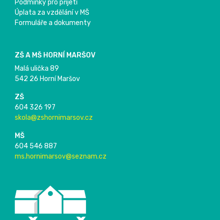
Podmínky pro přijetí
Úplata za vzdělání v MŠ
Formuláře a dokumenty
ZŠ A MŠ HORNÍ MARŠOV
Malá ulička 89
542 26 Horní Maršov
ZŠ
604 326 197
skola@zshornimarsov.cz
MŠ
604 546 887
ms.hornimarsov@seznam.cz