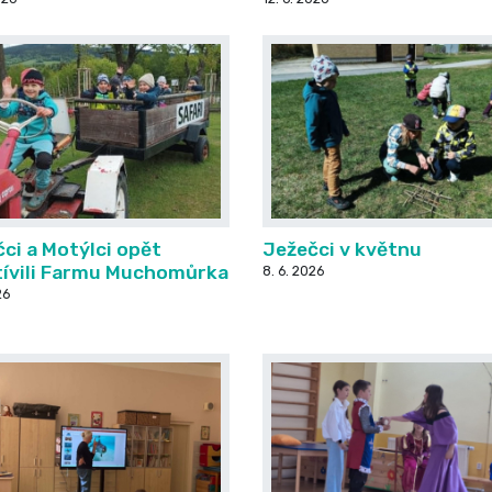
ci a Motýlci opět
Ježečci v květnu
tívili Farmu Muchomůrka
8. 6. 2026
26