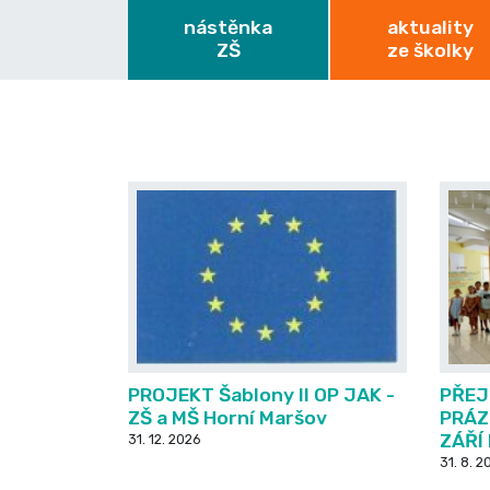
nástěnka
aktuality
ZŠ
ze školky
PROJEKT Šablony II OP JAK -
PŘEJ
ZŠ a MŠ Horní Maršov
PRÁZ
ZÁŘÍ
31. 12. 2026
31. 8. 2