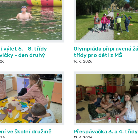
 výlet 6. - 8. třídy -
Olympiáda připravená žá
ičky - den druhý
třídy pro děti z MŠ
026
16. 6. 2026
ní ve školní družině
Přespávačka 3. a 4. třídy
026
12. 6. 2026