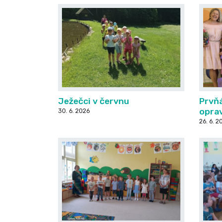
Ježečci v červnu
Prvňá
opra
30. 6. 2026
26. 6. 2