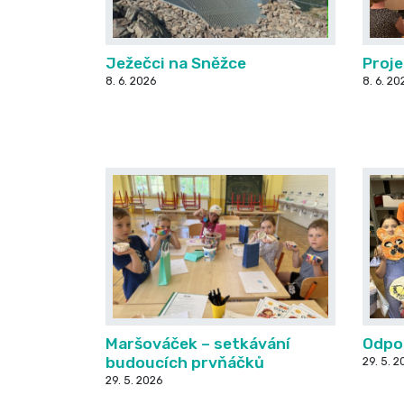
Ježečci na Sněžce
Proj
8. 6. 2026
8. 6. 20
Maršováček – setkávání
Odpol
budoucích prvňáčků
29. 5. 2
29. 5. 2026