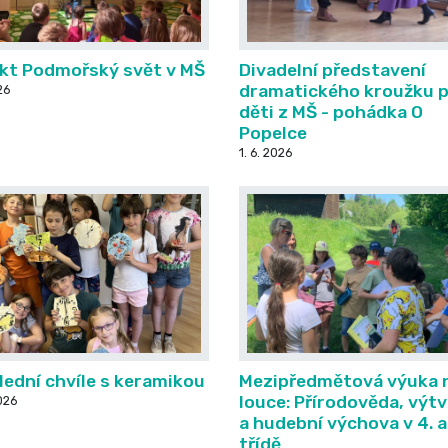
ekt Podmořský svět v MŠ
Divadelní představení
dramatického kroužku 
26
děti z MŠ - pohádka O
Popelce
1. 6. 2026
ední chvíle s keramikou
Mezipředmětová výuka 
louce: Přírodověda, výt
026
a hudební výchova v 4. a
třídě