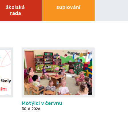
školská
suplování
rada
Motýlci v červnu
30. 6. 2026