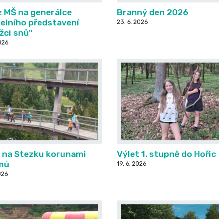
z MŠ na generálce
Branný den 2026
elního představení
23. 6. 2026
žci snů"
026
t na Stezku korunami
Výlet 1. stupně do Hořic
mů
19. 6. 2026
026