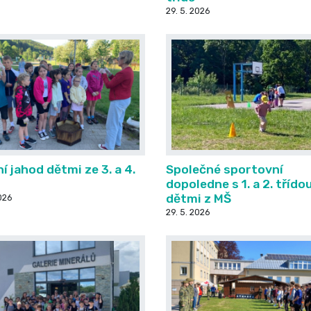
29. 5. 2026
í jahod dětmi ze 3. a 4.
Společné sportovní
dopoledne s 1. a 2. třído
dětmi z MŠ
026
29. 5. 2026