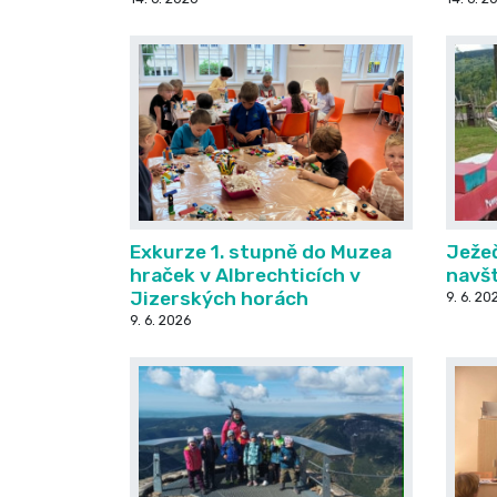
Exkurze 1. stupně do Muzea
Ježeč
hraček v Albrechticích v
navš
Jizerských horách
9. 6. 20
9. 6. 2026