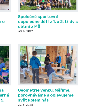
Společné sportovní
pro
dopoledne dětí z 1. a 2. třídy s
dětmi z MŠ
30. 5. 2026
na
Geometrie venku: Měříme,
varná
porovnáváme a objevujeme
 5.
svět kolem nás
29. 5. 2026