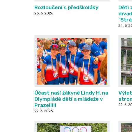
Rozloučení s předškoláky
Děti 
divad
25. 6. 2026
"Strá
24. 6. 2
Účast naší žákyně Lindy H. na
Výle
Olympiádě dětí a mládeže v
stro
Praze!!!!!
22. 6. 2
22. 6. 2026