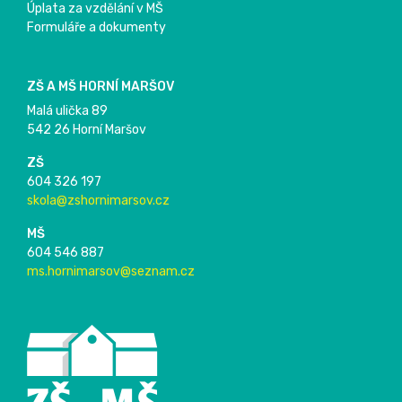
Úplata za vzdělání v MŠ
Formuláře a dokumenty
ZŠ A MŠ HORNÍ MARŠOV
Malá ulička 89
542 26 Horní Maršov
ZŠ
604 326 197
skola@zshornimarsov.cz
MŠ
604 546 887
ms.hornimarsov@seznam.cz