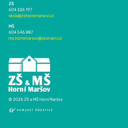
ZŠ
604 326 197
skola@zshornimarsov.cz
MŠ
604 546 887
ms.hornimarsov@seznam.cz
© 2026 ZŠ a MŠ Horní Maršov