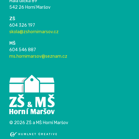
Malá ulička 89
542 26 Horní Maršov
ZŠ
604 326 197
skola@zshornimarsov.cz
MŠ
604 546 887
ms.hornimarsov@seznam.cz
© 2026 ZŠ a MŠ Horní Maršov