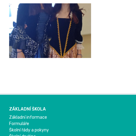
ZÁKLADNÍ ŠKOLA
Základní informace
Formuláře
Školní řády a pokyny