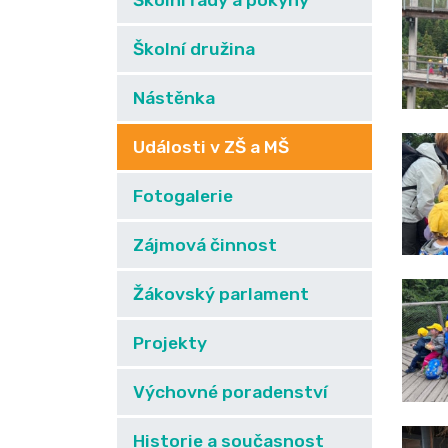
Školní řády a pokyny
Školní družina
Nástěnka
Události v ZŠ a MŠ
Fotogalerie
Zájmová činnost
Žákovský parlament
Projekty
Výchovné poradenství
Historie a současnost