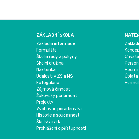
ZÁKLADNÍ ŠKOLA
MATEŘ
Základní informace
Základ
Formuláře
Konce
Školní řády a pokyny
Chysta
Školní družina
Person
Nástěnka
Podmínk
Události v ZŠ a MŠ
Úplata
Fotogalerie
Formul
Zájmová činnost
Žákovský parlament
Projekty
Výchovné poradenství
Historie a současnost
Školská rada
Prohlášení o přístupnosti