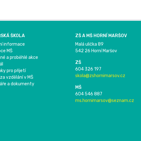
SKÁ ŠKOLA
ZŠ A MŠ HORNÍ MARŠOV
ní informace
Malá ulička 89
pce MŠ
542 26 Horní Maršov
né a proběhlé akce
ZŠ
ál
604 326 197
y pro přijetí
skola@zshornimarsov.cz
 za vzdělání v MŠ
áře a dokumenty
MŠ
604 546 887
ms.hornimarsov@seznam.cz