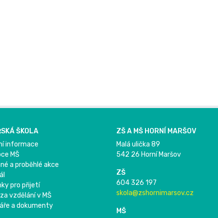
SKÁ ŠKOLA
ZŠ A MŠ HORNÍ MARŠOV
ní informace
Malá ulička 89
pce MŠ
542 26 Horní Maršov
né a proběhlé akce
ZŠ
ál
604 326 197
y pro přijetí
skola@zshornimarsov.cz
 za vzdělání v MŠ
áře a dokumenty
MŠ