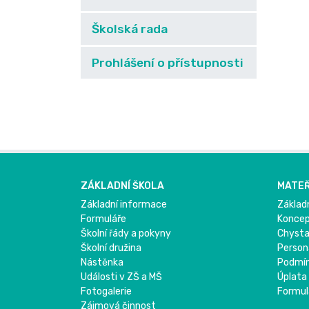
Školská rada
Prohlášení o přístupnosti
ZÁKLADNÍ ŠKOLA
MATEŘ
Základní informace
Základ
Formuláře
Konce
Školní řády a pokyny
Chysta
Školní družina
Person
Nástěnka
Podmínk
Události v ZŠ a MŠ
Úplata
Fotogalerie
Formul
Zájmová činnost