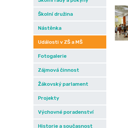
Školní řády a pokyny
Školní družina
Nástěnka
Události v ZŠ a MŠ
Fotogalerie
Zájmová činnost
Žákovský parlament
Projekty
Výchovné poradenství
Historie a současnost