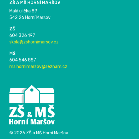
ZŠ A MŠ HORNÍ MARŠOV
Malá ulička 89
542 26 Horní Maršov
ZŠ
604 326 197
skola@zshornimarsov.cz
MŠ
604 546 887
ms.hornimarsov@seznam.cz
© 2026 ZŠ a MŠ Horní Maršov