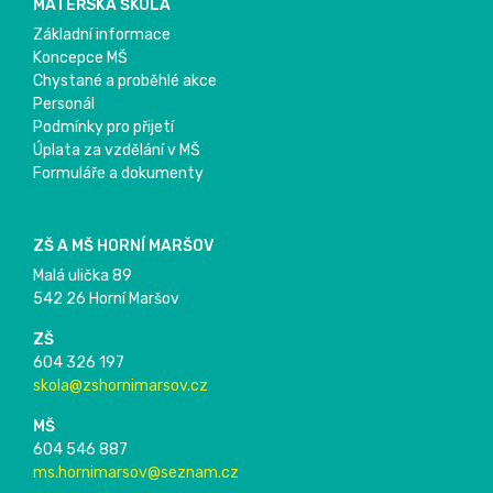
MATEŘSKÁ ŠKOLA
Základní informace
Koncepce MŠ
Chystané a proběhlé akce
Personál
Podmínky pro přijetí
Úplata za vzdělání v MŠ
Formuláře a dokumenty
ZŠ A MŠ HORNÍ MARŠOV
Malá ulička 89
542 26 Horní Maršov
ZŠ
604 326 197
skola@zshornimarsov.cz
MŠ
604 546 887
ms.hornimarsov@seznam.cz