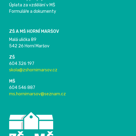
Úplata za vzdělání v MŠ
Formuláře a dokumenty
ZŠ A MŠ HORNÍ MARŠOV
Malá ulička 89
542 26 Horní Maršov
ZŠ
604 326 197
skola@zshornimarsov.cz
MŠ
604 546 887
ms.hornimarsov@seznam.cz