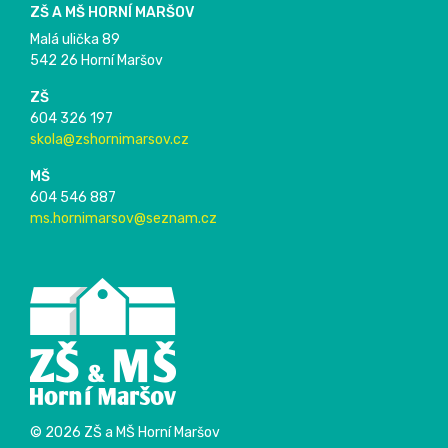
ZŠ A MŠ HORNÍ MARŠOV
Malá ulička 89
542 26 Horní Maršov
ZŠ
604 326 197
skola@zshornimarsov.cz
MŠ
604 546 887
ms.hornimarsov@seznam.cz
© 2026 ZŠ a MŠ Horní Maršov