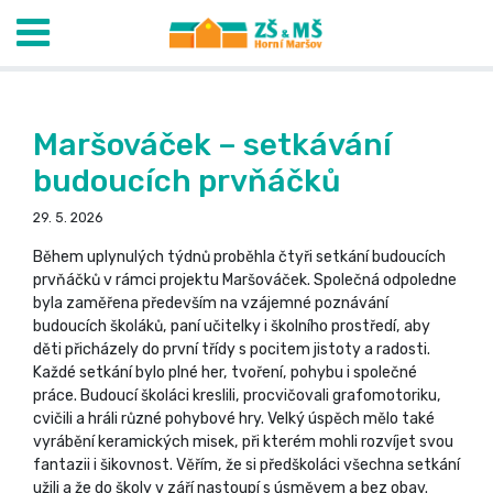
Maršováček – setkávání
budoucích prvňáčků
29. 5. 2026
Během uplynulých týdnů proběhla čtyři setkání budoucích
prvňáčků v rámci projektu Maršováček. Společná odpoledne
byla zaměřena především na vzájemné poznávání
budoucích školáků, paní učitelky i školního prostředí, aby
děti přicházely do první třídy s pocitem jistoty a radosti.
Každé setkání bylo plné her, tvoření, pohybu i společné
práce. Budoucí školáci kreslili, procvičovali grafomotoriku,
cvičili a hráli různé pohybové hry. Velký úspěch mělo také
vyrábění keramických misek, při kterém mohli rozvíjet svou
fantazii i šikovnost. Věřím, že si předškoláci všechna setkání
užili a že do školy v září nastoupí s úsměvem a bez obav.