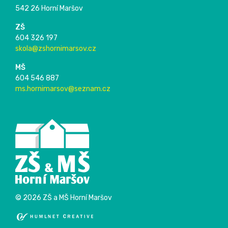
542 26 Horní Maršov
ZŠ
604 326 197
skola@zshornimarsov.cz
MŠ
604 546 887
ms.hornimarsov@seznam.cz
© 2026 ZŠ a MŠ Horní Maršov