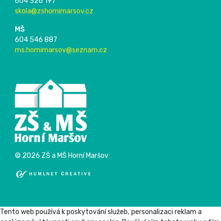
604 326 197
skola@zshornimarsov.cz
MŠ
604 546 887
ms.hornimarsov@seznam.cz
© 2026 ZŠ a MŠ Horní Maršov
Tento web používá k poskytování služeb, personalizaci reklam a