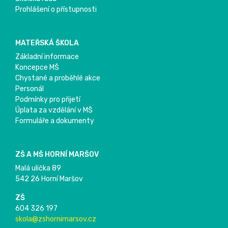
Prohlášení o přístupnosti
MATEŘSKÁ ŠKOLA
Základní informace
Koncepce MŠ
Chystané a proběhlé akce
Personál
Podmínky pro přijetí
Úplata za vzdělání v MŠ
Formuláře a dokumenty
ZŠ A MŠ HORNÍ MARŠOV
Malá ulička 89
542 26 Horní Maršov
ZŠ
604 326 197
skola@zshornimarsov.cz