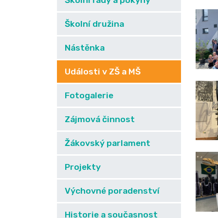
Školní řády a pokyny
Školní družina
Nástěnka
Události v ZŠ a MŠ
Fotogalerie
Zájmová činnost
Žákovský parlament
Projekty
Výchovné poradenství
Historie a současnost