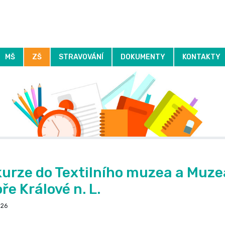
MŠ
ZŠ
STRAVOVÁNÍ
DOKUMENTY
KONTAKTY
Základní informace
Základní informace
Jídelní lístek
Koncepce MŠ
Formuláře
Odhlašování obědů
Předpisy
Chystané a proběhlé akc
Školní řády a pokyn
Výroční zprávy
Základní kon
Vnitřní řá
urze do Textilního muzea a Muzea
ře Králové n. L.
026