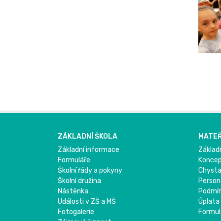
ZÁKLADNÍ ŠKOLA
MATEŘ
Základní informace
Základ
Formuláře
Konce
Školní řády a pokyny
Chysta
Školní družina
Person
Nástěnka
Podmínk
Události v ZŠ a MŠ
Úplata
Fotogalerie
Formul