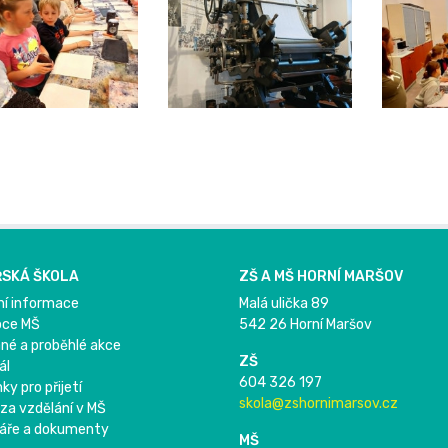
SKÁ ŠKOLA
ZŠ A MŠ HORNÍ MARŠOV
ní informace
Malá ulička 89
pce MŠ
542 26 Horní Maršov
né a proběhlé akce
ZŠ
ál
604 326 197
y pro přijetí
skola@zshornimarsov.cz
 za vzdělání v MŠ
áře a dokumenty
MŠ