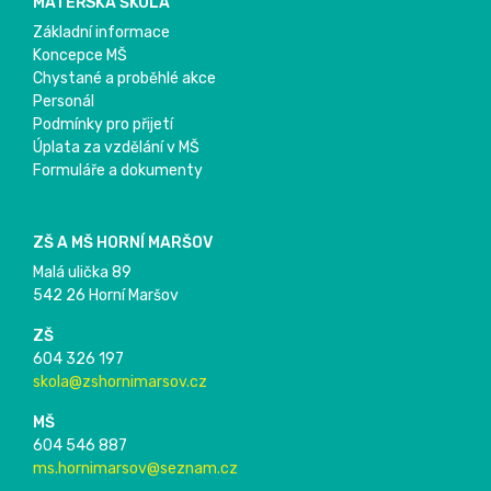
MATEŘSKÁ ŠKOLA
Základní informace
Koncepce MŠ
Chystané a proběhlé akce
Personál
Podmínky pro přijetí
Úplata za vzdělání v MŠ
Formuláře a dokumenty
ZŠ A MŠ HORNÍ MARŠOV
Malá ulička 89
542 26 Horní Maršov
ZŠ
604 326 197
skola@zshornimarsov.cz
MŠ
604 546 887
ms.hornimarsov@seznam.cz