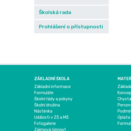
Školská rada
Prohlášení o přístupnosti
ZÁKLADNÍ ŠKOLA
MATEŘ
Základní informace
Základ
Formuláře
Konce
Školní řády a pokyny
Chysta
Školní družina
Person
Nástěnka
Podmínk
Události v ZŠ a MŠ
Úplata
Fotogalerie
Formul
Zájmová činnost