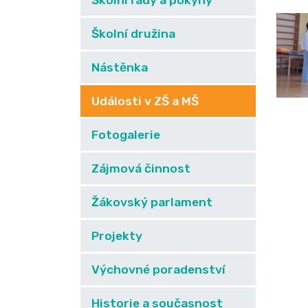
Školní řády a pokyny
Školní družina
Nástěnka
Události v ZŠ a MŠ
Fotogalerie
Zájmová činnost
Žákovský parlament
Projekty
Výchovné poradenství
Historie a současnost