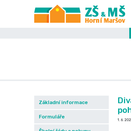
Div
Základní informace
poh
Formuláře
1. 6. 20