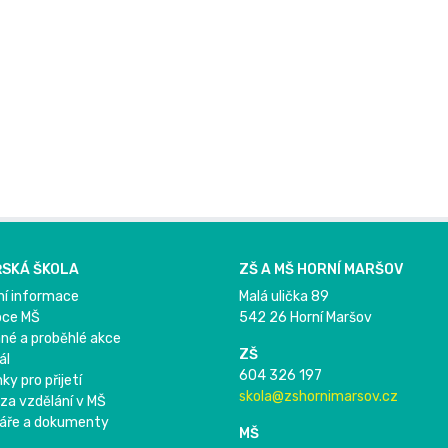
SKÁ ŠKOLA
ZŠ A MŠ HORNÍ MARŠOV
ní informace
Malá ulička 89
pce MŠ
542 26 Horní Maršov
né a proběhlé akce
ZŠ
ál
604 326 197
y pro přijetí
skola@zshornimarsov.cz
 za vzdělání v MŠ
áře a dokumenty
MŠ