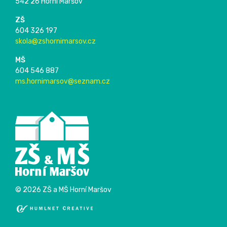
542 26 Horní Maršov
ZŠ
604 326 197
skola@zshornimarsov.cz
MŠ
604 546 887
ms.hornimarsov@seznam.cz
© 2026 ZŠ a MŠ Horní Maršov