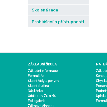
Školská rada
Prohlášení o přístupnosti
ZÁKLADNÍ ŠKOLA
MATEŘ
Základní informace
Základ
Formuláře
Konce
Školní řády a pokyny
Chysta
Školní družina
Person
Nástěnka
Podmínk
Události v ZŠ a MŠ
Úplata
Fotogalerie
Formul
Zájmová činnost