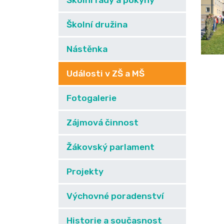
Školní řády a pokyny
Školní družina
Nástěnka
Události v ZŠ a MŠ
Fotogalerie
Zájmová činnost
Žákovský parlament
Projekty
Výchovné poradenství
Historie a současnost