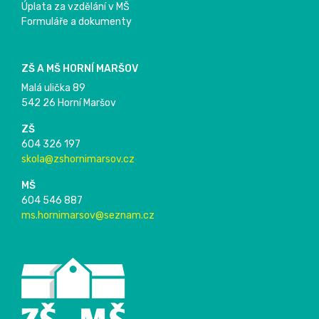
Úplata za vzdělání v MŠ
Formuláře a dokumenty
ZŠ A MŠ HORNÍ MARŠOV
Malá ulička 89
542 26 Horní Maršov
ZŠ
604 326 197
skola@zshornimarsov.cz
MŠ
604 546 887
ms.hornimarsov@seznam.cz